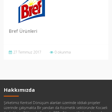
Bref Ürünleri
27 Temmuz 2017
0 okunma
Hakkımızda
Şirketimiz Kentsel Dönüşüm alanları üzerinde iddialı projeler
üzerinde çalışmakta Bir yandan da Kozmetik sektöründe Kocaeli