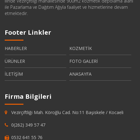
ilinde Vezirçiftliği mahallesinde 900m2 kozmetik depolama alanı
ile Pazarlama ve Dağıtım Ağıyla faaliyet ve hizmetlerine devam
etmektedir.
Footer Linkler
HABERLER
KOZMETİK
ÜRÜNLER
FOTO GALERİ
İLETİŞİM
ANASAYFA
Firma Bilgileri
Vezirçiftliği Mah. Köroğlu Cad. No:11 Başiskele / Kocaeli
0(262) 349 57 47
0532 641 55 76