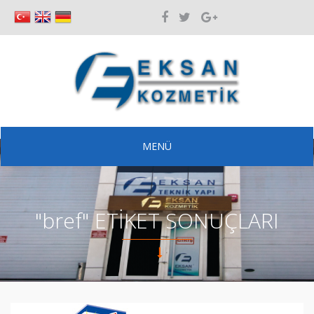
MENÜ
"bref" ETİKET SONUÇLARI