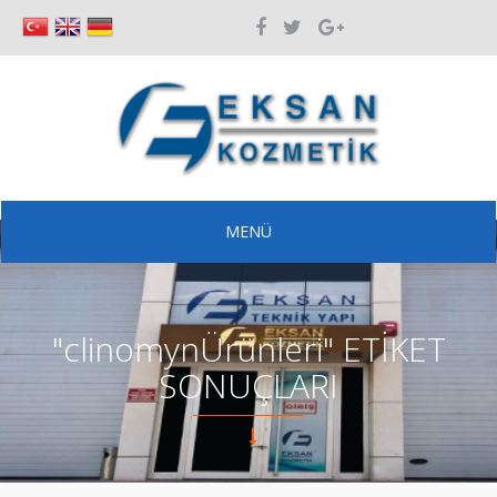
MENÜ
"clinomynÜrünleri" ETİKET
SONUÇLARI