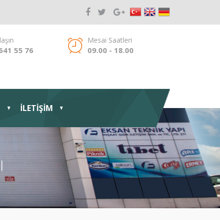
laşın
Mesai Saatleri
641 55 76
09.00 - 18.00
İ
İLETİŞİM
I