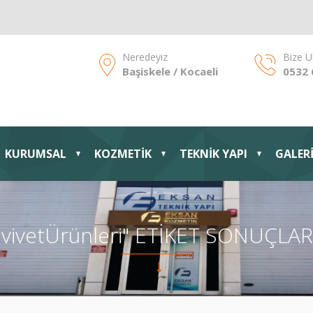
Neredeyiz
Bize U
Başiskele / Kocaeli
0532 
KURUMSAL
KOZMETİK
TEKNİK YAPI
GALER
"vivetÜrünleri" ETİKET SONUÇLAR