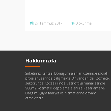
27 Temmuz 2017
0 okunma
Hakkımızda
Şirketimiz Kentsel Dönüşüm alanları üzerinde iddialı
projeler üzerinde çalışmakta Bir yandan da Kozmetik
sektöründe Kocaeli ilinde Vezirçiftliği mahallesinde
900m2 kozmetik depolama alanı ile Pazarlama ve
Dağıtım Ağıyla faaliyet ve hizmetlerine devam
etmektedir.